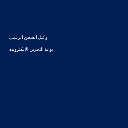
البوابات
وكيل الشحن الرقمي
بوابة التخزين الإلكترونية
تواصل معنا
ام أذينة، عمان، الأردن
​+۹٦۲ (٦) ٥۰۰ ٤۰۰۰
info@naouri.com
الشروط العامة للاتفاقية
سياسة الخصوصية