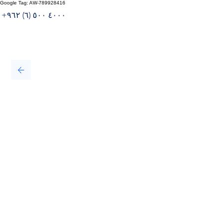
Google Tag: AW-789928416
​+۹٦۲ (٦) ٥۰۰ ٤۰۰۰
My Portal
تكنولوجيا
لقد تطورت التكنولوجيا بشكل كبير منذ
تأسيس مجموعة الناعوري في عام ۱۹۹٤.
حرصنا على مواكبة أحدث التكنولوجيا
والتقنيات المتاحة في كل عصر وزمان بهدف
الالتزام المستمر في تحسين عملياتنا والبقاء
في صدارة المنافسة.