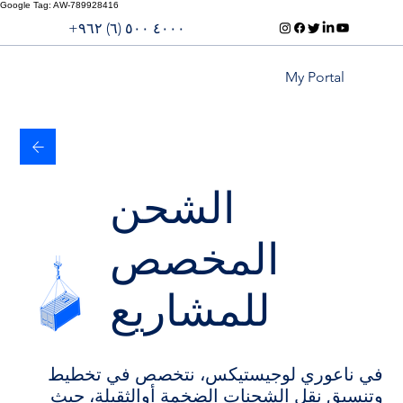
Google Tag: AW-789928416
​+۹٦۲ (٦) ٥۰۰ ٤۰۰۰
My Portal
الشحن
المخصص
للمشاريع
في ناعوري لوجيستيكس، نتخصص في تخطيط
وتنسيق نقل الشحنات الضخمة أوالثقيلة، حيث