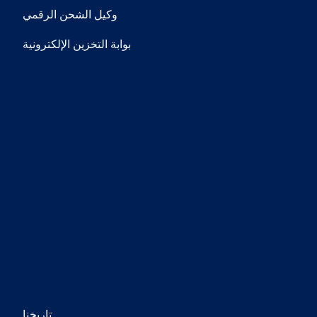
وكيل الشحن الرقمي
بوابة التخزين الإلكترونية
تواصل معنا
ام أذينة، عمان، الأردن
​+۹٦۲ (٦) ٥۰۰ ٤۰۰۰
info@naouri.com
الشروط العامة للاتفاقية
سياسة الخصوصية
مدونة لقواعد السلوك
من نحن
تاريخنا